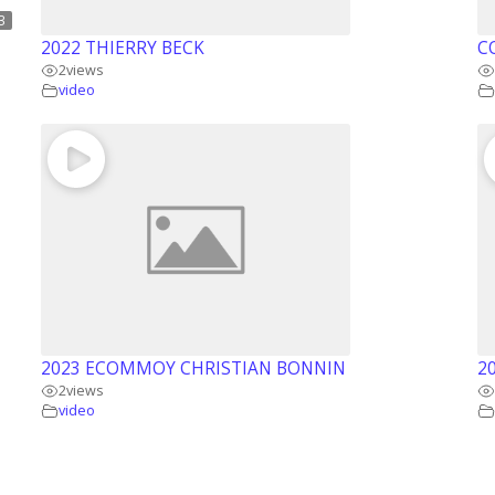
3
2022 THIERRY BECK
C
2
views
video
2023 ECOMMOY CHRISTIAN BONNIN
2
2
views
video