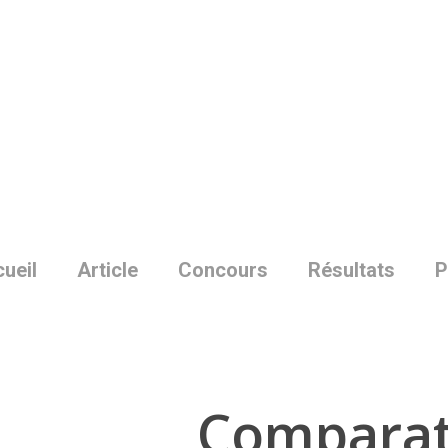
Skip
to
main
content
ueil
Article
Concours
Résultats
P
Comparat