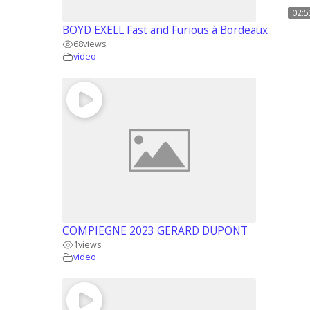
02:5
BOYD EXELL Fast and Furious à Bordeaux
68
views
video
COMPIEGNE 2023 GERARD DUPONT
1
views
video