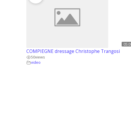
05:0
COMPIEGNE dressage Christophe Trangosi
50
views
video