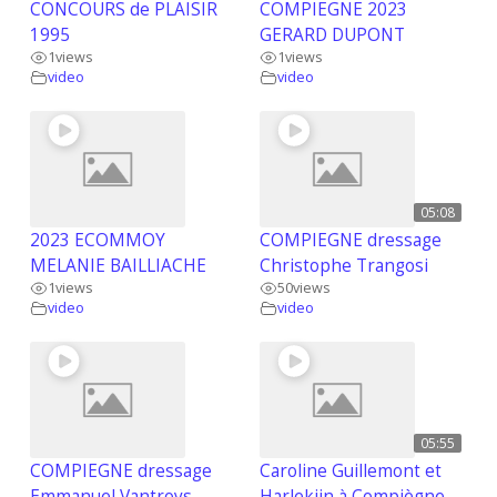
CONCOURS de PLAISIR
COMPIEGNE 2023
1995
GERARD DUPONT
1
views
1
views
video
video
05:08
2023 ECOMMOY
COMPIEGNE dressage
MELANIE BAILLIACHE
Christophe Trangosi
1
views
50
views
video
video
05:55
COMPIEGNE dressage
Caroline Guillemont et
Emmanuel Vantroys
Harlekijn à Compiègne