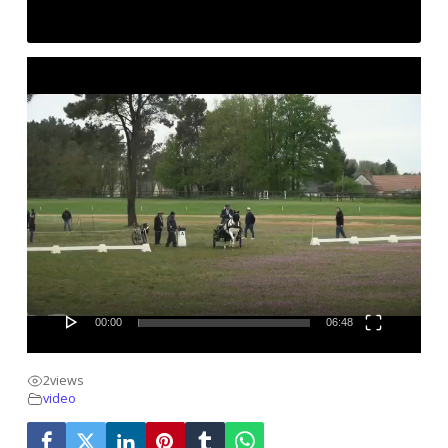
Lecteur
vidéo
00:00
06:48
2
views
video