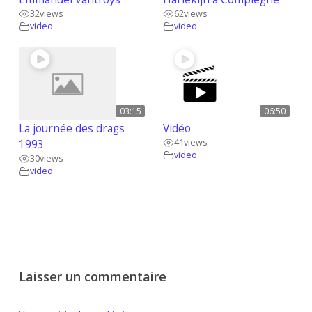
32
views
62
views
video
video
03:15
06:50
La journée des drags
Vidéo
41
views
1993
video
30
views
video
Laisser un commentaire