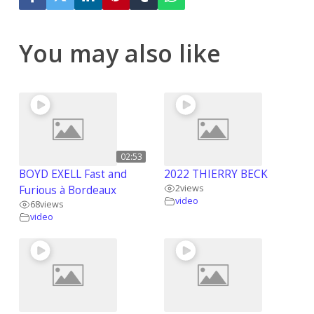
You may also like
02:53
BOYD EXELL Fast and
2022 THIERRY BECK
2
views
Furious à Bordeaux
video
68
views
video