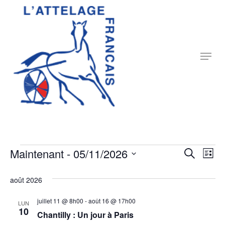
Skip
to
Close
main
Menu
content
Menu
Évènements
Rech
Maintenant
 - 
05/11/2026
Nav
Recherche
Liste
Sélectionnez
de
et
août 2026
une
vu
date.
navig
juillet 11 @ 8h00
-
août 16 @ 17h00
Év
LUN
10
Chantilly : Un jour à Paris
de