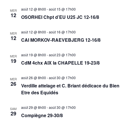
vues
août 12 @ 8h00
-
août 15 @ 17h00
MER
12
OSORHEI Chpt d’EU U25 JC 12-16/8
Évèn
août 12 @ 8h00
-
août 16 @ 17h00
MER
12
CAI MORKOV-RAEVEBJERG 12-16/8
août 19 @ 8h00
-
août 23 @ 17h00
MER
19
CdM 4chx AIX la CHAPELLE 19-23/8
août 26 @ 8h00
-
août 30 @ 17h00
MER
26
Verdille attelage et C. Briant dédicace du Bien
Etre des Equidés
août 29 @ 8h00
-
août 30 @ 17h00
SAM
29
Compiègne 29-30/8