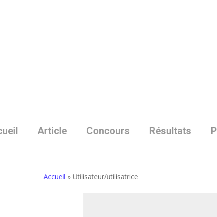
Skip
to
main
content
ueil
Article
Concours
Résultats
P
Accueil
»
Utilisateur/utilisatrice