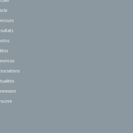
cueil
ticle
oncours
sultats
hotos
déos
nnonces
sociations
tualités
onnexion
inscrire