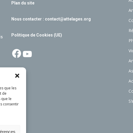
Ac
Plan du site
Ar
Nous contacter :
contact@attelages.org
C
Ré
Politique de Cookies (UE)
is
P
Facebook
YouTube
Vi
A
As
Ac
es que les
C
t de
 que le
S’
as consentir
férences