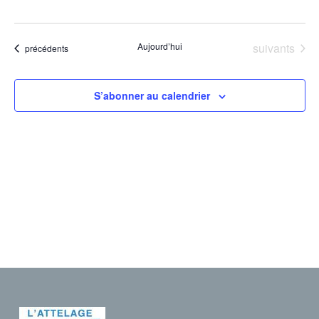
vues
Évènements
Aujourd’hui
suivants
Évènements
précédents
Évèn
S’abonner au calendrier