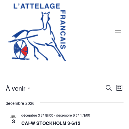
Skip
to
Close
main
Menu
content
Menu
Évènements
Rech
À venir
Nav
Recherche
Liste
Sélectionnez
de
et
décembre 2026
une
vu
date.
navig
décembre 3 @ 8h00
-
décembre 6 @ 17h00
Év
JEU
3
CAI-W STOCKHOLM 3-6/12
de