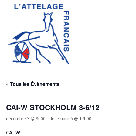
Skip
to
Close
main
Menu
content
Menu
« Tous les Évènements
CAI-W STOCKHOLM 3-6/12
décembre 3 @ 8h00
-
décembre 6 @ 17h00
CAI-W