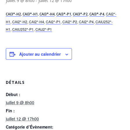
juillet 9 @ 8h00
-
juillet 12 @ 17h00
,
,
,
,
,
,
CAI2*-
CAI3*-H2
CAI3*-H1
CAI3*-H4
CAI3*-P1
CAI3*-P2
CAI3*-P4
H1
,
CAI2*-H2
,
CAI2*-H4
,
CAI2*-P1
,
CAI2*-P2
,
CAI2*-P4
,
CAIU252*-
H1
,
CAIU252*-P1
,
CAIJ2*-P1
Ajouter au calendrier
DÉTAILS
Début :
juillet 9 @ 8h00
Fin :
juillet 12 @ 17h00
Catégorie d’Évènement: