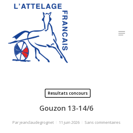
Skip
to
Close
main
Menu
content
Menu
Resultats concours
Gouzon 13-14/6
Par
jeanclaudegrognet
11 juin 2026
Sans commentaires