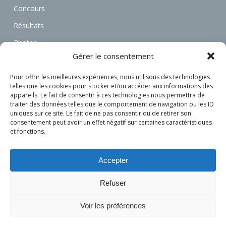
Concours
Résultats
Photos
Gérer le consentement
Vidéos
Annonces
Pour offrir les meilleures expériences, nous utilisons des technologies
telles que les cookies pour stocker et/ou accéder aux informations des
Associations
appareils. Le fait de consentir à ces technologies nous permettra de
traiter des données telles que le comportement de navigation ou les ID
Actualités
uniques sur ce site. Le fait de ne pas consentir ou de retirer son
consentement peut avoir un effet négatif sur certaines caractéristiques
Connexion
et fonctions.
S’inscrire
Accepter
Refuser
Voir les préférences
© 2026 L'attelage Français.