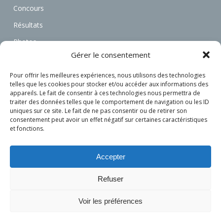
Concours
Résultats
Photos
Gérer le consentement
Vidéos
Annonces
Pour offrir les meilleures expériences, nous utilisons des technologies
telles que les cookies pour stocker et/ou accéder aux informations des
Associations
appareils. Le fait de consentir à ces technologies nous permettra de
traiter des données telles que le comportement de navigation ou les ID
Actualités
uniques sur ce site. Le fait de ne pas consentir ou de retirer son
consentement peut avoir un effet négatif sur certaines caractéristiques
Connexion
et fonctions.
S’inscrire
Accepter
Refuser
Voir les préférences
© 2026 L'attelage Français.