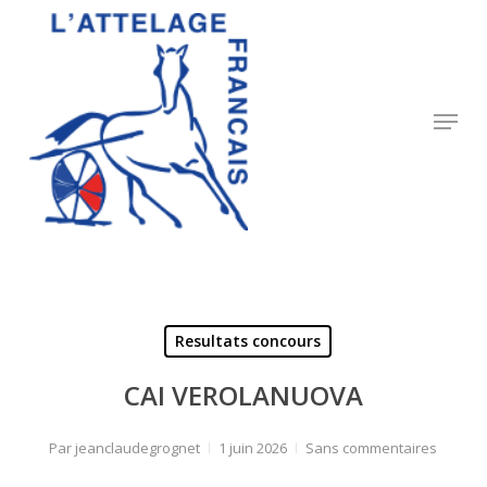
Skip
to
Close
main
Menu
content
Menu
Resultats concours
CAI VEROLANUOVA
Par
jeanclaudegrognet
1 juin 2026
Sans commentaires