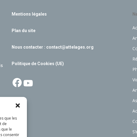
Mentions légales
Na
Ac
Plan du site
Ar
Nous contacter :
contact@attelages.org
C
Ré
Politique de Cookies (UE)
is
P
Facebook
YouTube
Vi
A
As
Ac
es que les
C
t de
 que le
S’
as consentir