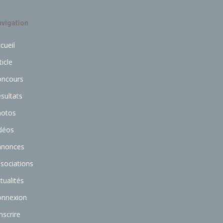
vigation
cueil
ticle
oncours
sultats
hotos
déos
nnonces
sociations
tualités
onnexion
inscrire