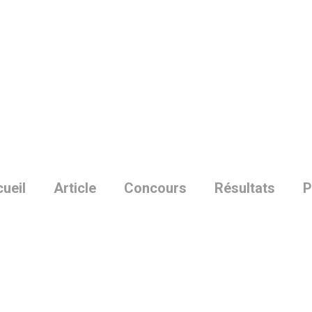
Skip
to
main
content
ueil
Article
Concours
Résultats
P