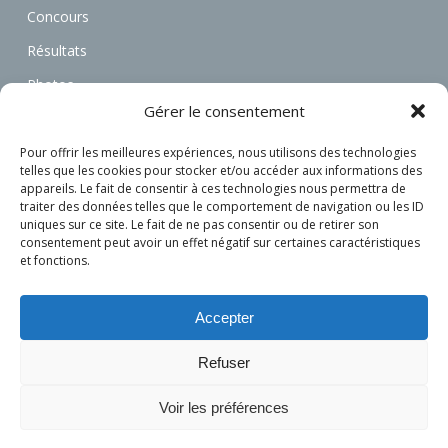
Concours
Résultats
Photos
Gérer le consentement
Vidéos
Annonces
Pour offrir les meilleures expériences, nous utilisons des technologies
telles que les cookies pour stocker et/ou accéder aux informations des
Associations
appareils. Le fait de consentir à ces technologies nous permettra de
traiter des données telles que le comportement de navigation ou les ID
Actualités
uniques sur ce site. Le fait de ne pas consentir ou de retirer son
consentement peut avoir un effet négatif sur certaines caractéristiques
Connexion
et fonctions.
S’inscrire
Accepter
Refuser
Voir les préférences
© 2026 L'attelage Français.