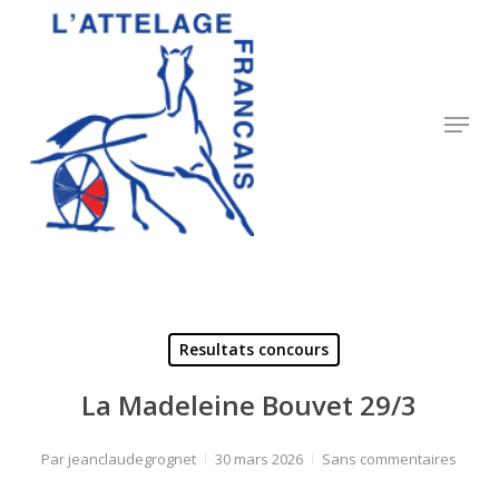
Skip
to
Close
main
Menu
content
Menu
Resultats concours
La Madeleine Bouvet 29/3
Par
jeanclaudegrognet
30 mars 2026
Sans commentaires