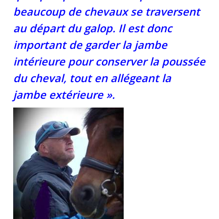
beaucoup de chevaux se traversent
au départ du galop. Il est donc
important de garder la jambe
intérieure pour conserver la poussée
du cheval, tout en allégeant la
jambe extérieure ».