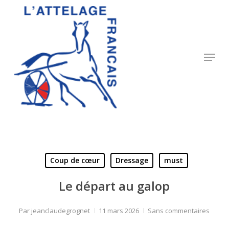
Skip
to
Close
main
Menu
content
Menu
Coup de cœur
Dressage
must
Le départ au galop
Par
jeanclaudegrognet
11 mars 2026
Sans commentaires