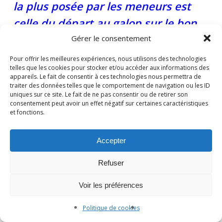
la plus posée par les meneurs est
celle du départ au galop sur le bon
pied, et comment le savoir dans la
Gérer le consentement
voiture.
Pour offrir les meilleures expériences, nous utilisons des technologies
telles que les cookies pour stocker et/ou accéder aux informations des
Je conseille dans ce cas-là de
appareils. Le fait de consentir à ces technologies nous permettra de
traiter des données telles que le comportement de navigation ou les ID
revenir à la connaissance du galop,
uniques sur ce site. Le fait de ne pas consentir ou de retirer son
consentement peut avoir un effet négatif sur certaines caractéristiques
allure à 3 temps etc … “
et fonctions.
Accepter
Refuser
Voir les préférences
Laisser un commentaire
Politique de cookies
You must be
logged in
to post a comment.