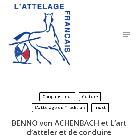
Skip
to
Close
main
Menu
content
Menu
Coup de cœur
Culture
L'attelage de Tradition
must
BENNO von ACHENBACH et L’art
d’atteler et de conduire