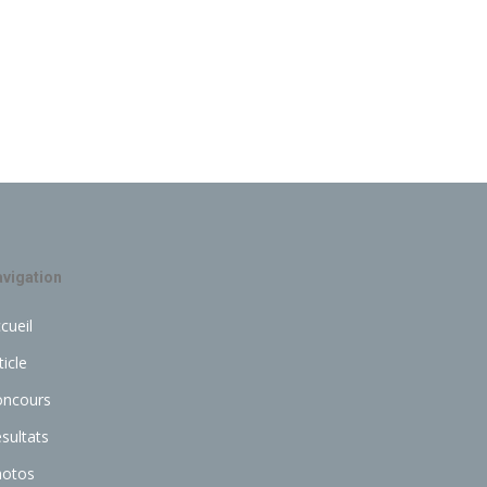
vigation
cueil
ticle
oncours
sultats
hotos