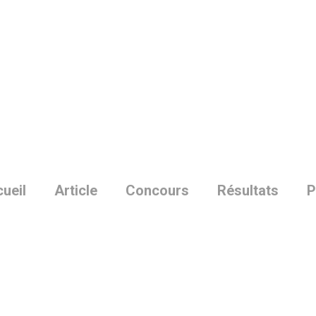
Skip
to
main
content
ueil
Article
Concours
Résultats
P