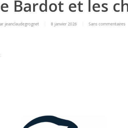
te Bardot et les 
ar
jeanclaudegrognet
8 janvier 2026
Sans commentaires
x