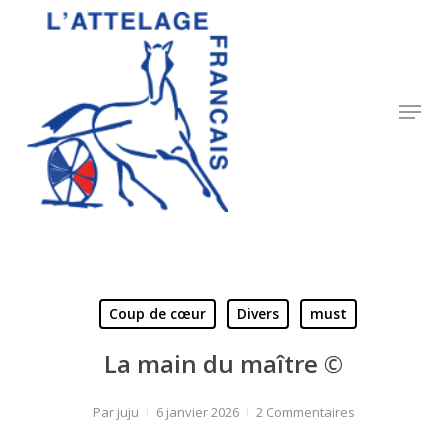
Skip
to
Close
main
Menu
content
Menu
Coup de cœur
Divers
must
La main du maître ©
Par
juju
6 janvier 2026
2 Commentaires