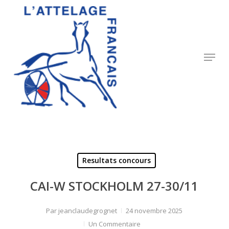
Skip
to
Close
main
Menu
content
Menu
Resultats concours
CAI-W STOCKHOLM 27-30/11
Par
jeanclaudegrognet
24 novembre 2025
Un Commentaire