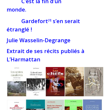
C’est la fin d’un
monde.
Gardefort
s’en serait
[3]
étranglé !
Julie Wasselin-Degrange
Extrait de ses récits publiés à
L’Harmattan