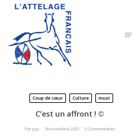
Skip
to
Close
main
Menu
content
Menu
Coup de cœur
Culture
must
C’est un affront ! ©
Par
juju
18 novembre 2025
2 Commentaires