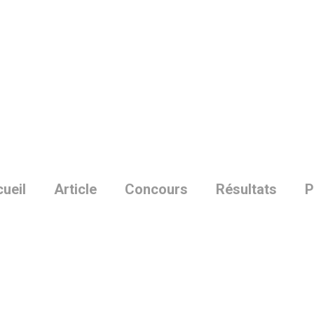
Skip
to
main
content
ueil
Article
Concours
Résultats
P