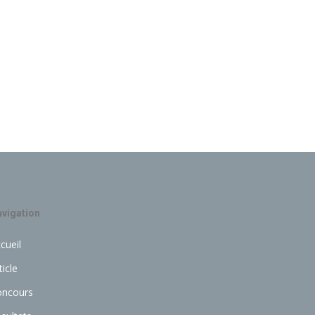
vigation
cueil
ticle
oncours