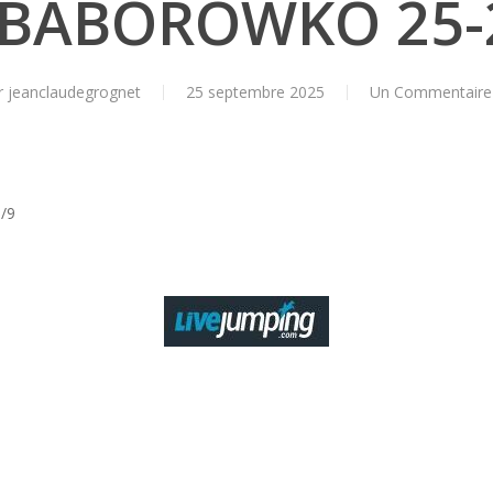
 BABOROWKO 25-
r
jeanclaudegrognet
25 septembre 2025
Un Commentaire
/9