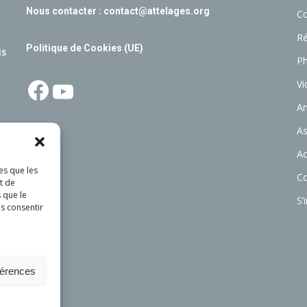
Nous contacter :
contact@attelages.org
C
Ré
Politique de Cookies (UE)
is
P
Facebook
YouTube
Vi
A
As
Ac
es que les
C
t de
 que le
S’
as consentir
férences