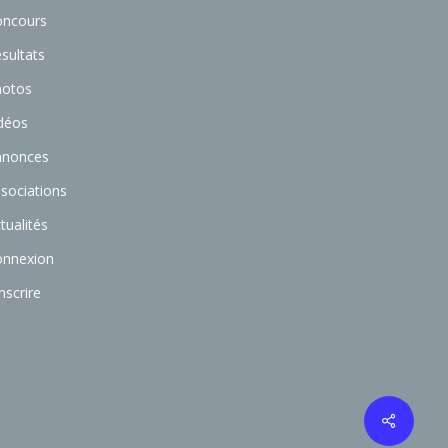
oncours
sultats
hotos
déos
nnonces
sociations
tualités
onnexion
inscrire