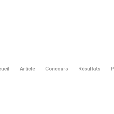
Skip
to
main
content
ueil
Article
Concours
Résultats
P