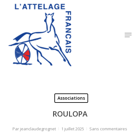
Skip
to
Close
main
Menu
content
Menu
Associations
ROULOPA
Par
jeanclaudegrognet
1 juillet 2025
Sans commentaires