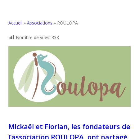
Accueil
»
Associations
»
ROULOPA
Nombre de vues:
338
Mickaël et Florian, les fondateurs de
l’association ROULOPA, ont partagé