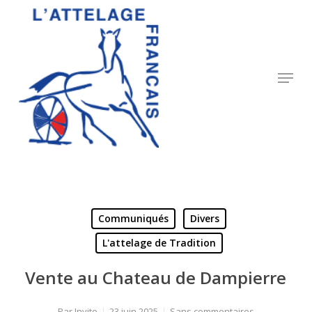
Skip
to
Close
main
Menu
content
Menu
Communiqués
Divers
L'attelage de Tradition
Vente au Chateau de Dampierre
Par
Invite
23 juin 2025
Sans commentaires