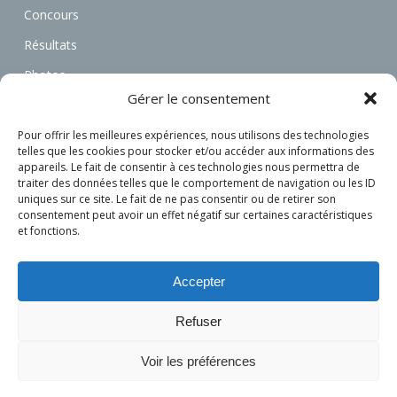
Concours
Résultats
Photos
Gérer le consentement
Vidéos
Annonces
Pour offrir les meilleures expériences, nous utilisons des technologies
telles que les cookies pour stocker et/ou accéder aux informations des
Associations
appareils. Le fait de consentir à ces technologies nous permettra de
traiter des données telles que le comportement de navigation ou les ID
Actualités
uniques sur ce site. Le fait de ne pas consentir ou de retirer son
consentement peut avoir un effet négatif sur certaines caractéristiques
Connexion
et fonctions.
S’inscrire
Accepter
Refuser
Voir les préférences
© 2026 L'attelage Français.