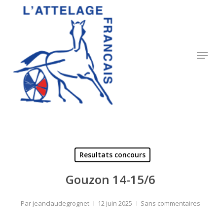
Skip
to
Close
main
Menu
content
Menu
Resultats concours
Gouzon 14-15/6
Par
jeanclaudegrognet
12 juin 2025
Sans commentaires