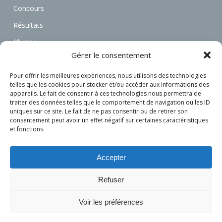
Concours
Résultats
Photos
Gérer le consentement
Vidéos
Annonces
Pour offrir les meilleures expériences, nous utilisons des technologies
telles que les cookies pour stocker et/ou accéder aux informations des
Associations
appareils. Le fait de consentir à ces technologies nous permettra de
traiter des données telles que le comportement de navigation ou les ID
Actualités
uniques sur ce site. Le fait de ne pas consentir ou de retirer son
consentement peut avoir un effet négatif sur certaines caractéristiques
Connexion
et fonctions.
S’inscrire
Accepter
Refuser
Voir les préférences
© 2026 L'attelage Français.