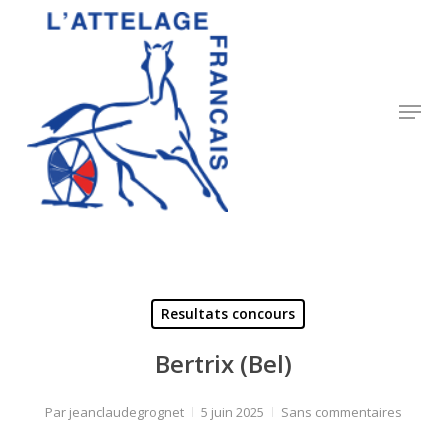
Skip
to
Close
main
Menu
content
Menu
Resultats concours
Bertrix (Bel)
Par
jeanclaudegrognet
5 juin 2025
Sans commentaires