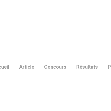
Skip
to
main
content
ueil
Article
Concours
Résultats
P