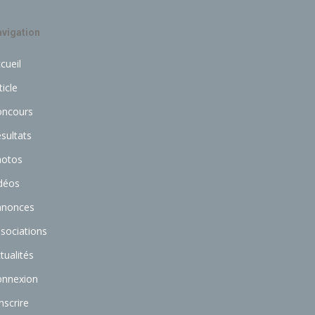
vigation
cueil
ticle
oncours
sultats
hotos
déos
nnonces
sociations
tualités
onnexion
inscrire