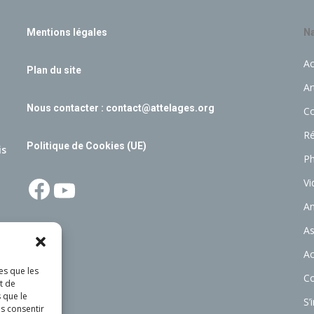
Mentions légales
Na
Ac
Plan du site
Ar
Nous contacter :
contact@attelages.org
C
Ré
Politique de Cookies (UE)
is
P
Facebook
YouTube
Vi
A
As
Ac
es que les
C
t de
 que le
S’
as consentir