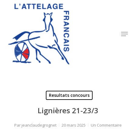
Skip
to
Close
main
Menu
content
Menu
Resultats concours
Lignières 21-23/3
Par
jeanclaudegrognet
20 mars 2025
Un Commentaire