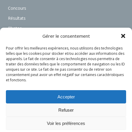
Concours
Résultats
Photos
Gérer le consentement
Vidéos
Annonces
Pour offrir les meilleures expériences, nous utilisons des technologies
telles que les cookies pour stocker et/ou accéder aux informations des
Associations
appareils. Le fait de consentir à ces technologies nous permettra de
traiter des données telles que le comportement de navigation ou les ID
Actualités
uniques sur ce site. Le fait de ne pas consentir ou de retirer son
consentement peut avoir un effet négatif sur certaines caractéristiques
Connexion
et fonctions.
S’inscrire
Accepter
Refuser
Voir les préférences
© 2026 L'attelage Français.