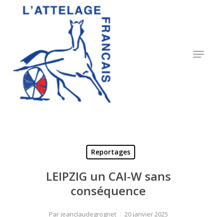
Skip
to
Close
main
Menu
content
Menu
Reportages
LEIPZIG un CAI-W sans
conséquence
Par
jeanclaudegrognet
20 janvier 2025