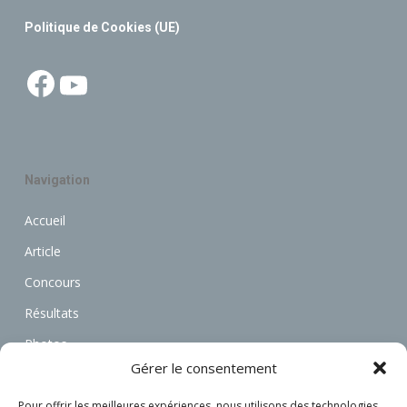
Politique de Cookies (UE)
Facebook
YouTube
Navigation
Accueil
Article
Concours
Résultats
Photos
Gérer le consentement
Vidéos
Annonces
Pour offrir les meilleures expériences, nous utilisons des technologies