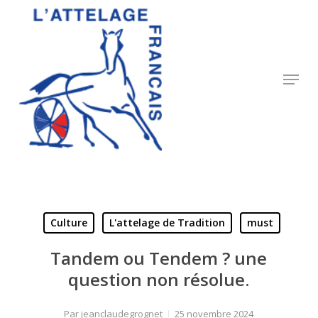
Skip
to
Close
main
Menu
content
Menu
Culture
L'attelage de Tradition
must
Tandem ou Tendem ? une
question non résolue.
Par
jeanclaudegrognet
25 novembre 2024