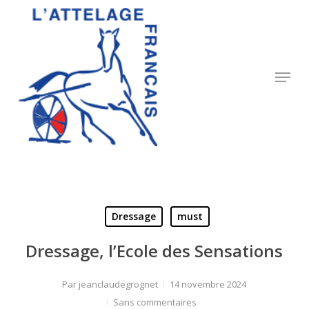
Skip
to
Close
main
Menu
content
Menu
Dressage
must
Dressage, l’Ecole des Sensations
Par
jeanclaudegrognet
14 novembre 2024
Sans commentaires