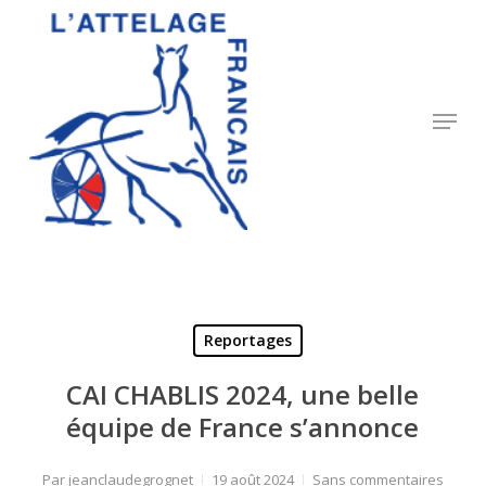
Skip
to
Close
main
Menu
content
Menu
Reportages
CAI CHABLIS 2024, une belle
équipe de France s’annonce
Par
jeanclaudegrognet
19 août 2024
Sans commentaires