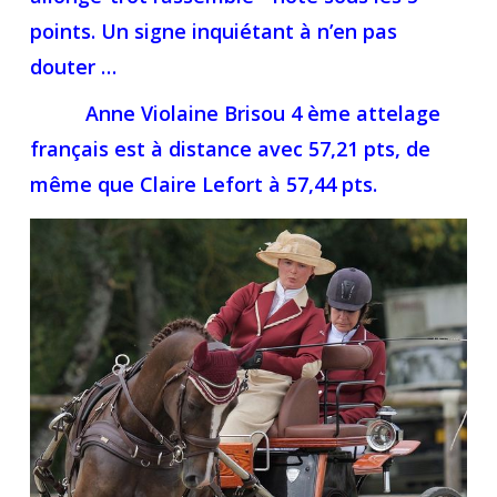
points. Un signe inquiétant à n’en pas
douter …
Anne Violaine Brisou 4 ème attelage
français est à distance avec 57,21 pts, de
même que Claire Lefort à 57,44 pts.