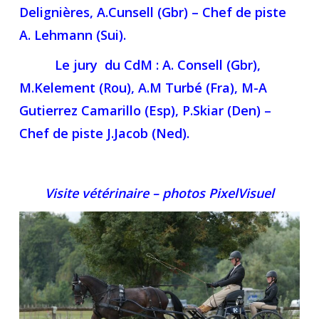
Delignières, A.Cunsell (Gbr) – Chef de piste
A. Lehmann (Sui).
Le jury du CdM : A. Consell (Gbr),
M.Kelement (Rou), A.M Turbé (Fra), M-A
Gutierrez Camarillo (Esp), P.Skiar (Den) –
Chef de piste J.Jacob (Ned).
Visite vétérinaire – photos PixelVisuel