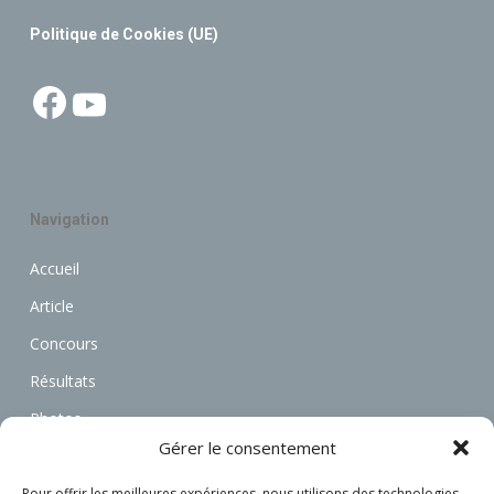
Politique de Cookies (UE)
Facebook
YouTube
Navigation
Accueil
Article
Concours
Résultats
Photos
Gérer le consentement
Vidéos
Annonces
Pour offrir les meilleures expériences, nous utilisons des technologies