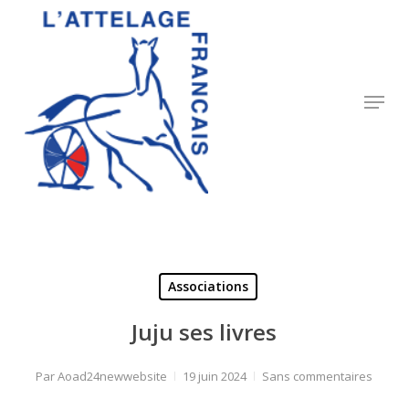
Skip
to
Close
main
Menu
content
Menu
Associations
Juju ses livres
Par
Aoad24newwebsite
19 juin 2024
Sans commentaires