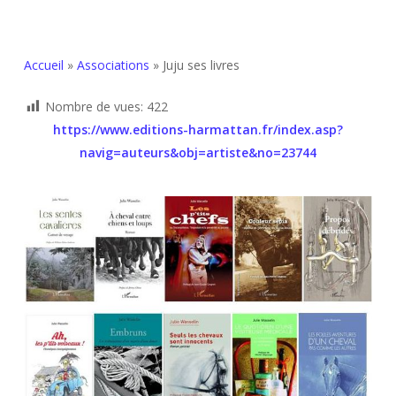
Accueil
»
Associations
»
Juju ses livres
Nombre de vues:
422
https://www.editions-harmattan.fr/index.asp?
navig=auteurs&obj=artiste&no=23744