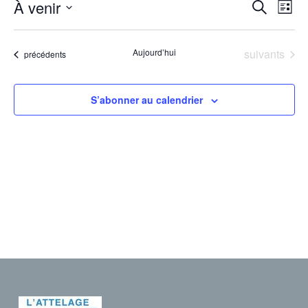
Rech
À venir
Nav
Recherche
Liste
Sélectionnez
de
et
une
vu
Évènements
Aujourd’hui
suivants
Évènements
précédents
date.
navig
Év
de
S’abonner au calendrier
vues
Évèn