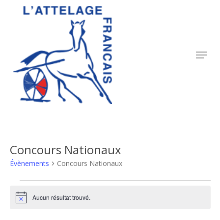
Skip
to
Close
main
Menu
content
Menu
Concours Nationaux
Évènements
Concours Nationaux
Évènements
Aucun résultat trouvé.
Notice