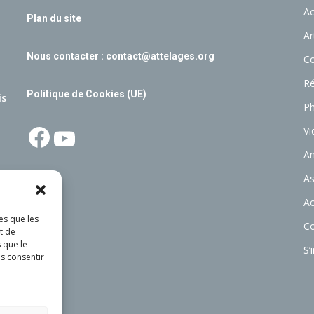
Ac
Plan du site
Ar
Nous contacter :
contact@attelages.org
C
Ré
Politique de Cookies (UE)
is
P
Facebook
YouTube
Vi
A
As
Ac
es que les
C
t de
 que le
S’
as consentir