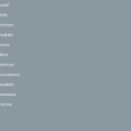
cueil
ticle
oncours
sultats
hotos
déos
nnonces
sociations
tualités
onnexion
inscrire