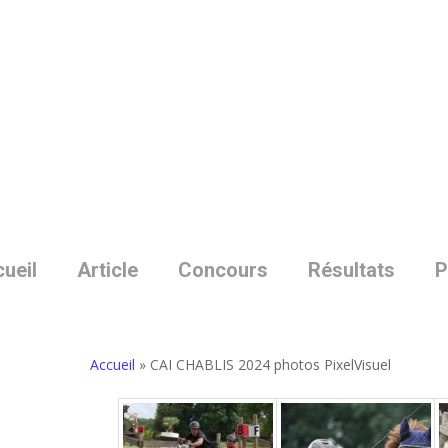
Skip
to
main
content
ueil
Article
Concours
Résultats
P
Accueil
»
CAI CHABLIS 2024 photos PixelVisuel